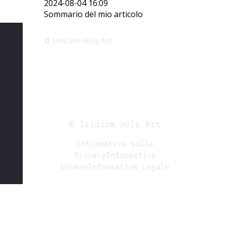
2024-08-04 16:09
Sommario del mio articolo
© Iridium Holy Art
Informativa sulla Privacy
-
Informativa Cookie
- Informativa
Legale
© Iridium Holy Art
Informativa sulla
Privacy
Informativa
Cookie
Informativa Legale